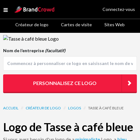
Site Logo
Connectez-vous
Open menu
Créateur de logo
Cartes de visite
Sites Web
Logo Template Preview
Nom de l’entreprise
(facultatif)
PERSONNALISEZ CE LOGO
ACCUEIL
//
CRÉATEUR DE LOGO
//
LOGOS
//
TASSE À CAFÉ BLEUE
Logo de Tasse à café bleue
Si vous avez besoin d'un logo de a
minimaliste
Logo, a
bleu