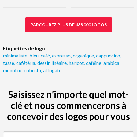
PARCOUREZ PLUS DE 438 000 LOGOS
Étiquettes de logo
minimaliste
,
bleu
,
café
,
espresso
,
organique
,
cappuccino
,
tasse
,
cafétéria
,
dessin linéaire
,
haricot
,
caféine
,
arabica
,
monoline
,
robusta
,
affogato
Saisissez n’importe quel mot-
clé et nous commencerons à
concevoir des logos pour vous
Rechercher par mot-clé (par ex. restaurant)