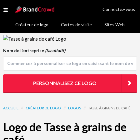
Site Logo
Connectez-vous
Open menu
Créateur de logo
Cartes de visite
Sites Web
Logo Template Preview
Nom de l’entreprise
(facultatif)
PERSONNALISEZ CE LOGO
ACCUEIL
//
CRÉATEUR DE LOGO
//
LOGOS
//
TASSE À GRAINS DE CAFÉ
Logo de Tasse à grains de
café