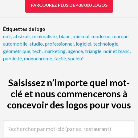
PARCOUREZ PLUS DE 438 000 LOGOS
Étiquettes de logo
noir
,
abstrait
,
minimaliste
,
blanc
,
minimal
,
moderne
,
marque
,
automobile
,
studio
,
professionnel
,
logiciel
,
technologie
,
géométrique
,
tech
,
marketing
,
agence
,
triangle
,
noir et blanc
,
publicité
,
monochrome
,
facile
,
société
Saisissez n’importe quel mot-
clé et nous commencerons à
concevoir des logos pour vous
Rechercher par mot-clé (par ex. restaurant)