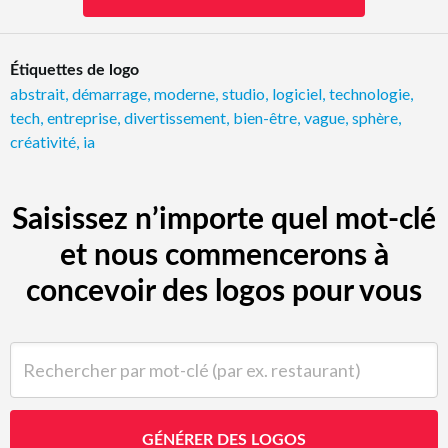
Étiquettes de logo
abstrait
,
démarrage
,
moderne
,
studio
,
logiciel
,
technologie
,
tech
,
entreprise
,
divertissement
,
bien-être
,
vague
,
sphère
,
créativité
,
ia
Saisissez n’importe quel mot-clé
et nous commencerons à
concevoir des logos pour vous
Rechercher par mot-clé (par ex. restaurant)
GÉNÉRER DES LOGOS