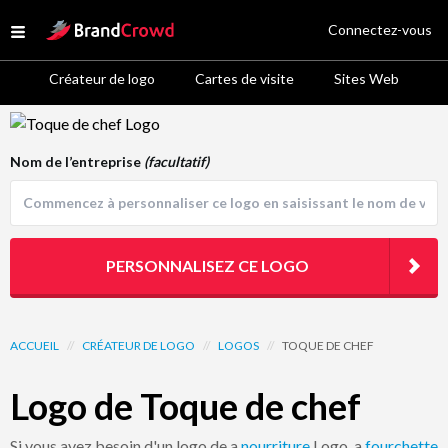
Site Logo
Connectez-vous
Open menu
Créateur de logo
Cartes de visite
Sites Web
Logo Template Preview
Nom de l’entreprise
(facultatif)
PERSONNALISEZ CE LOGO
ACCUEIL
//
CRÉATEUR DE LOGO
//
LOGOS
//
TOQUE DE CHEF
Logo de Toque de chef
Si vous avez besoin d'un logo de a
nourriture
Logo, a
fourchette