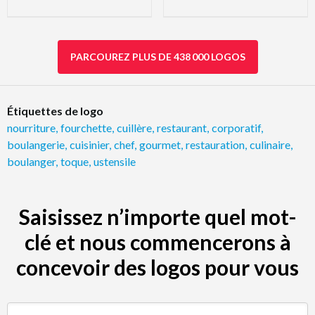
PARCOUREZ PLUS DE 438 000 LOGOS
Étiquettes de logo
nourriture
,
fourchette
,
cuillère
,
restaurant
,
corporatif
,
boulangerie
,
cuisinier
,
chef
,
gourmet
,
restauration
,
culinaire
,
boulanger
,
toque
,
ustensile
Saisissez n’importe quel mot-
clé et nous commencerons à
concevoir des logos pour vous
Rechercher par mot-clé (par ex. restaurant)