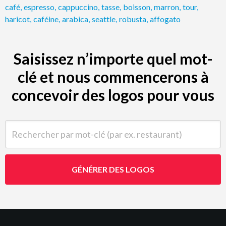
café
,
espresso
,
cappuccino
,
tasse
,
boisson
,
marron
,
tour
,
haricot
,
caféine
,
arabica
,
seattle
,
robusta
,
affogato
Saisissez n’importe quel mot-
clé et nous commencerons à
concevoir des logos pour vous
Rechercher par mot-clé (par ex. restaurant)
GÉNÉRER DES LOGOS