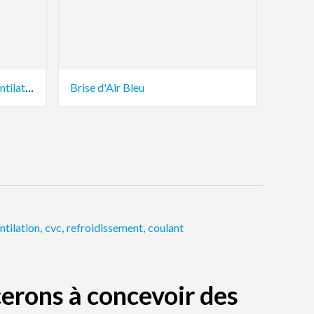
Système de ventilation par ventilateur
Brise d'Air Bleu
ntilation
,
cvc
,
refroidissement
,
coulant
erons à concevoir des