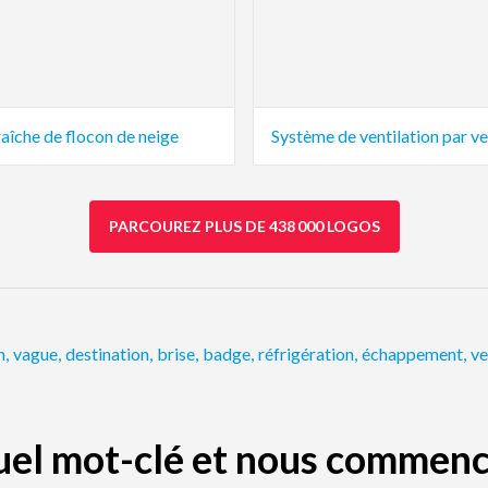
raîche de flocon de neige
PARCOUREZ PLUS DE 438 000 LOGOS
n
,
vague
,
destination
,
brise
,
badge
,
réfrigération
,
échappement
,
ve
quel mot-clé et nous commenc