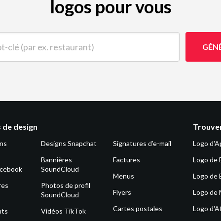
logos pour vous
(par ex. restaurant)
GÉN
 de design
Trouver
ons
Designs Snapchat
Signatures d’e-mail
Logo d'A
Bannières
Factures
Logo de 
acebook
SoundCloud
Menus
Logo de 
res
Photos de profil
Flyers
Logo de
SoundCloud
Cartes postales
Logo d'Af
nts
Vidéos TikTok