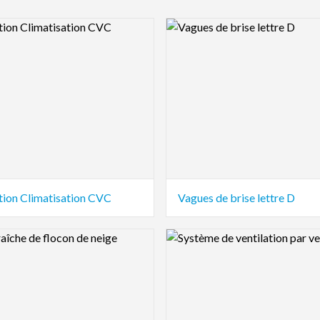
view Image
Logo Preview Image
tion Climatisation CVC
Vagues de brise lettre D
view Image
Logo Preview Image