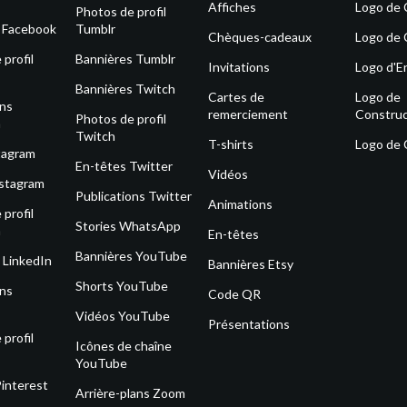
Affiches
Logo de
Photos de profil
s Facebook
Tumblr
Chèques-cadeaux
Logo de 
profil
Bannières Tumblr
Invitations
Logo d'E
Bannières Twitch
Cartes de
Logo de
ons
remerciement
Construc
Photos de profil
m
Twitch
T-shirts
Logo de
tagram
En-têtes Twitter
Vidéos
nstagram
Publications Twitter
Animations
profil
Stories WhatsApp
m
En-têtes
Bannières YouTube
 LinkedIn
Bannières Etsy
Shorts YouTube
ons
Code QR
Vidéos YouTube
Présentations
profil
Icônes de chaîne
YouTube
Pinterest
Arrière-plans Zoom