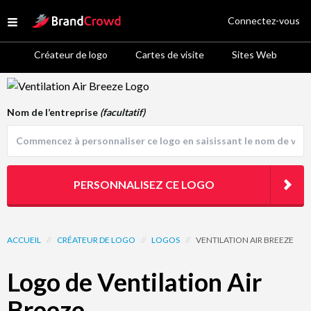
Site Logo
Connectez-vous
Open menu
Créateur de logo
Cartes de visite
Sites Web
Logo Template Preview
Nom de l’entreprise
(facultatif)
PERSONNALISEZ CE LOGO
ACCUEIL
//
CRÉATEUR DE LOGO
//
LOGOS
//
VENTILATION AIR BREEZE
Logo de Ventilation Air
Breeze