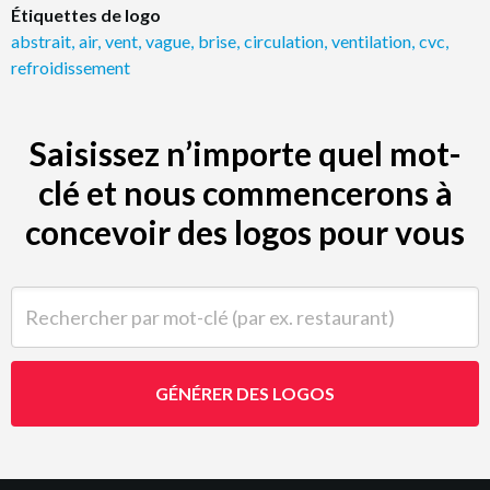
Étiquettes de logo
abstrait
,
air
,
vent
,
vague
,
brise
,
circulation
,
ventilation
,
cvc
,
refroidissement
Saisissez n’importe quel mot-
clé et nous commencerons à
concevoir des logos pour vous
Rechercher par mot-clé (par ex. restaurant)
GÉNÉRER DES LOGOS