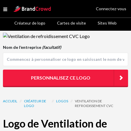
Site Logo
Connectez-vous
Open menu
Créateur de logo
Cartes de visite
Sites Web
Logo Template Preview
Nom de l’entreprise
(facultatif)
PERSONNALISEZ CE LOGO
ACCUEIL
//
CRÉATEUR DE
//
LOGOS
//
VENTILATION DE
LOGO
REFROIDISSEMENT CVC
Logo de Ventilation de