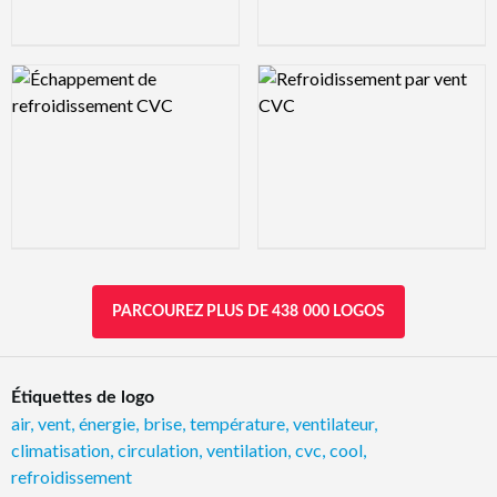
Logo Preview Image
Logo Preview Image
PARCOUREZ PLUS DE 438 000 LOGOS
Étiquettes de logo
air
,
vent
,
énergie
,
brise
,
température
,
ventilateur
,
climatisation
,
circulation
,
ventilation
,
cvc
,
cool
,
refroidissement