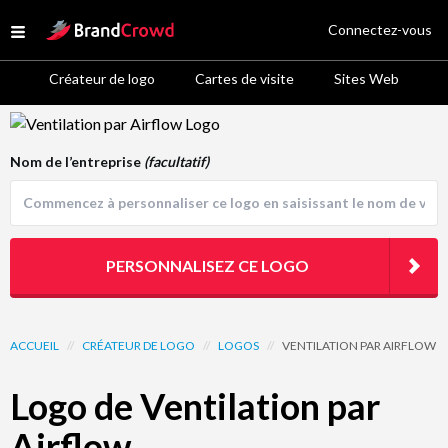
Site Logo
Connectez-vous
Open menu
Créateur de logo
Cartes de visite
Sites Web
Logo Template Preview
Nom de l’entreprise
(facultatif)
PERSONNALISEZ CE LOGO
ACCUEIL
//
CRÉATEUR DE LOGO
//
LOGOS
//
VENTILATION PAR AIRFLOW
Logo de Ventilation par
Airflow