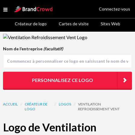
Site Logo
Connectez-vous
Open menu
Créateur de logo
Cartes de visite
Sites Web
Logo Template Preview
Nom de l’entreprise
(facultatif)
PERSONNALISEZ CE LOGO
ACCUEIL
//
CRÉATEUR DE
//
LOGOS
//
VENTILATION
LOGO
REFROIDISSEMENT VENT
Logo de Ventilation