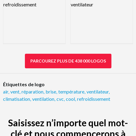
PARCOUREZ PLUS DE 438 000 LOGOS
Étiquettes de logo
air
,
vent
,
réparation
,
brise
,
température
,
ventilateur
,
climatisation
,
ventilation
,
cvc
,
cool
,
refroidissement
Saisissez n’importe quel mot-
clé et nous commencerons à