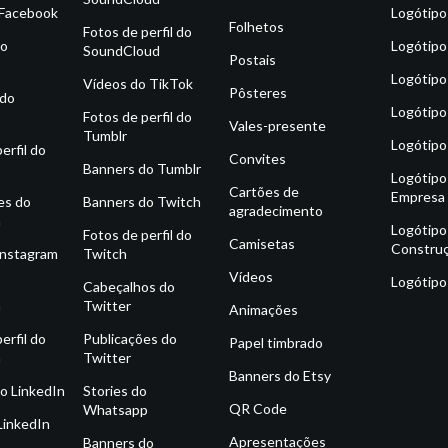
 Facebook
Logótipo
Folhetos
Fotos de perfil do
do
Logótipo
SoundCloud
Postais
Logótipo
Vídeos do TikTok
Pôsteres
 do
Logótipo
Fotos de perfil do
Vales-presente
Tumblr
Logótipo
erfil do
Convites
Banners do Tumblr
Logótipo
Cartões de
Empresa
es do
Banners do Twitch
agradecimento
m
Logótipo
Fotos de perfil do
Camisetas
Constru
Instagram
Twitch
Vídeos
Logótipo
o
Cabeçalhos do
m
Twitter
Animações
erfil do
Publicações do
Papel timbrado
m
Twitter
Banners do Etsy
o LinkedIn
Stories do
QR Code
Whatsapp
LinkedIn
Apresentações
Banners do