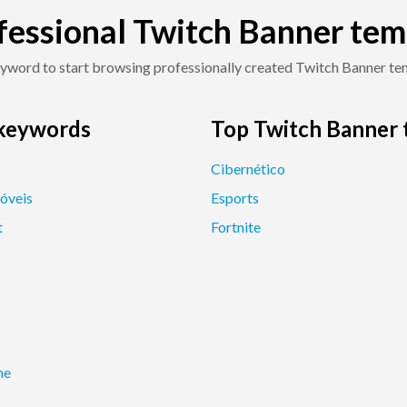
fessional Twitch Banner tem
keyword to start browsing professionally created Twitch Banner tem
 keywords
Top Twitch Banner 
Cibernético
óveis
Esports
t
Fortnite
me