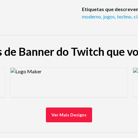
Etiquetas que descrevem
moderno
,
jogos
,
techno
,
c
 de Banner do Twitch que v
Design preview image
De
Ver Mais Designs