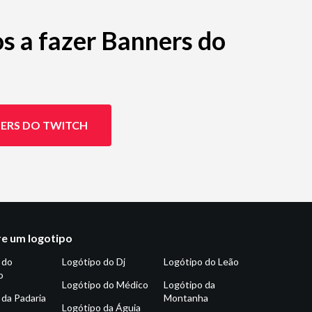
os a fazer Banners do
ERS DO TWITCH
e um logotipo
 do
Logótipo do Dj
Logótipo do Leão
o
Logótipo do Médico
Logótipo da
 da Padaria
Montanha
Logótipo da Águia