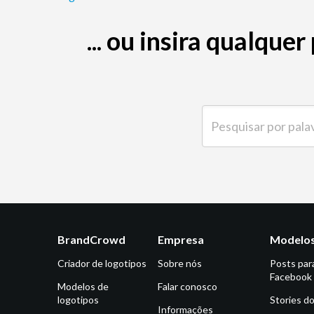
... ou insira qualqu
Pesquisar por palavra-
BrandCrowd
Empresa
Modelos
Criador de logotipos
Sobre nós
Posts par
Facebook
Modelos de
Falar conosco
logotipos
Stories d
Informações