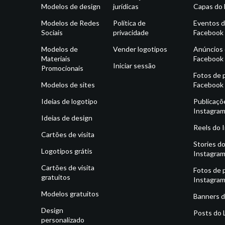
Modelos de design
jurídicas
Capas do
Modelos de Redes
Política de
Eventos 
Sociais
privacidade
Facebook
Modelos de
Vender logotipos
Anúncios
Materiais
Facebook
Iniciar sessão
Promocionais
Fotos de p
Modelos de sites
Facebook
Ideias de logotipo
Publicaçõ
Instagra
Ideias de design
Reels do 
Cartões de visita
Stories d
Logotipos grátis
Instagra
Cartões de visita
Fotos de p
gratuitos
Instagra
Modelos gratuitos
Banners d
Design
Posts do 
personalizado