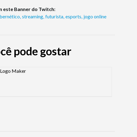
 este Banner do Twitch:
ibernético
,
streaming
,
futurista
,
esports
,
jogo online
ocê pode gostar
sign preview image