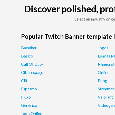
Discover polished, pro
Select an industry or 
Popular Twitch Banner template
Bacalhau
Jogos
Básico
Lendas M
Call Of Duty
Minecraf
Ciberespaço
Online
Clã
Pubg
Espasmo
Streamer
Fluxo
Valorant
Genérico
Videoga
Jogo Online