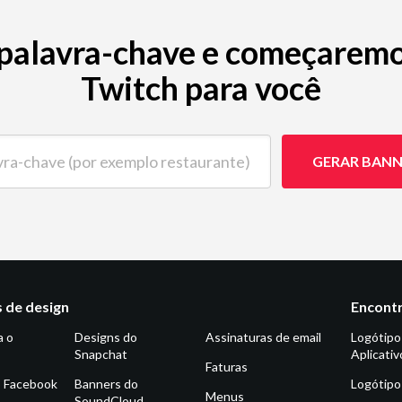
er palavra-chave e começarem
Twitch para você
chave (por exemplo restaurante)
GERAR BANN
 de design
Encontr
a o
Designs do
Assinaturas de email
Logótipo
Snapchat
Aplicativ
Faturas
o Facebook
Banners do
Logótipo
Menus
SoundCloud