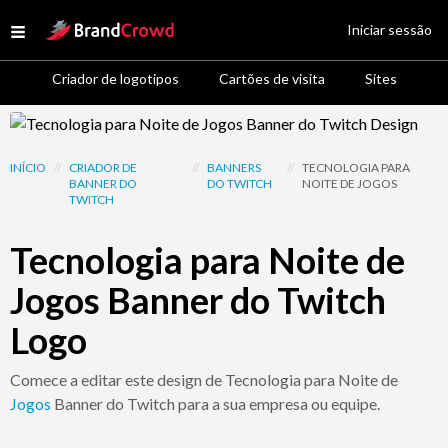
Site Logo
Iniciar sessão
Open menu
Criador de logotipos
Cartões de visita
Sites
Design Template Preview
INÍCIO
//
CRIADOR DE
//
BANNERS
//
TECNOLOGIA PARA
BANNER DO
DO TWITCH
NOITE DE JOGOS
TWITCH
Tecnologia para Noite de
Jogos Banner do Twitch
Logo
Comece a editar este design de Tecnologia para Noite de
Jogos
Banner do Twitch para a sua empresa ou equipe.