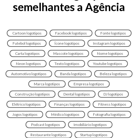
semelhantes a Agência
Cartoon logotipos
Facebook logotipos
Fonte logotipos
Futebol logotipos
Ícone logotipos
Instagram logotipos
Carta logotipos
Mascote logotipos
Nome logotipos
Neon logotipos
Texto logotipos
Youtube logotipos
Automotivo logotipos
Banda logotipos
Beleza logotipos
Marca logotipos
Empresa logotipos
Construção logotipos
Dental logotipos
DJ logotipos
Elétrico logotipos
Finanças logotipos
Fitness logotipos
Jogos logotipos
Médico logotipos
Fotografia logotipos
Podcast logotipos
Imobiliário logotipos
Restaurante logotipos
Startup logotipos