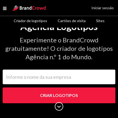
Site Logo
Iniciar sessão
Open menu
Criador de logotipos
Cartões de visita
Sites
Agência Logotipos
Experimente o BrandCrowd
gratuitamente! O criador de logotipos
Agência n.º 1 do Mundo.
Informe o nome da sua empresa
CRIAR LOGOTIPOS