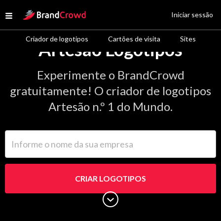
Site Logo
Iniciar sessão
Open menu
Criador de logotipos
Cartões de visita
Sites
Artesão Logotipos
Experimente o BrandCrowd
gratuitamente! O criador de logotipos
Artesão n.º 1 do Mundo.
Informe o nome da sua empresa
CRIAR LOGOTIPOS