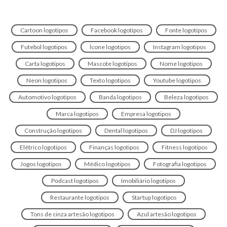
Cartoon logotipos
Facebook logotipos
Fonte logotipos
Futebol logotipos
Ícone logotipos
Instagram logotipos
Carta logotipos
Mascote logotipos
Nome logotipos
Neon logotipos
Texto logotipos
Youtube logotipos
Automotivo logotipos
Banda logotipos
Beleza logotipos
Marca logotipos
Empresa logotipos
Construção logotipos
Dental logotipos
DJ logotipos
Elétrico logotipos
Finanças logotipos
Fitness logotipos
Jogos logotipos
Médico logotipos
Fotografia logotipos
Podcast logotipos
Imobiliário logotipos
Restaurante logotipos
Startup logotipos
Tons de cinza artesão logotipos
Azul artesão logotipos