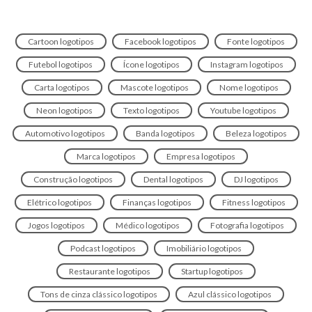
Cartoon logotipos
Facebook logotipos
Fonte logotipos
Futebol logotipos
Ícone logotipos
Instagram logotipos
Carta logotipos
Mascote logotipos
Nome logotipos
Neon logotipos
Texto logotipos
Youtube logotipos
Automotivo logotipos
Banda logotipos
Beleza logotipos
Marca logotipos
Empresa logotipos
Construção logotipos
Dental logotipos
DJ logotipos
Elétrico logotipos
Finanças logotipos
Fitness logotipos
Jogos logotipos
Médico logotipos
Fotografia logotipos
Podcast logotipos
Imobiliário logotipos
Restaurante logotipos
Startup logotipos
Tons de cinza clássico logotipos
Azul clássico logotipos