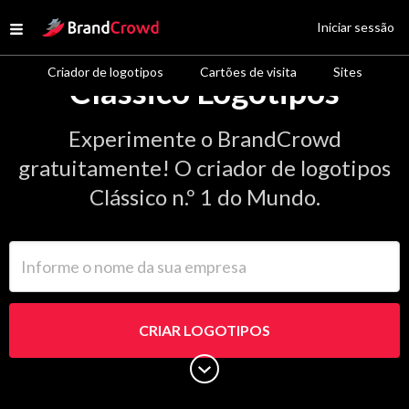
Site Logo
Iniciar sessão
Open menu
Criador de logotipos
Cartões de visita
Sites
Clássico Logotipos
Experimente o BrandCrowd
gratuitamente! O criador de logotipos
Clássico n.º 1 do Mundo.
Informe o nome da sua empresa
CRIAR LOGOTIPOS