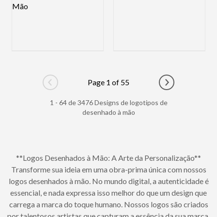
Page 1 of 55
Go to previous page
Go to next pag
1 - 64 de 3476 Designs de logotipos de
desenhado à mão
**Logos Desenhados à Mão: A Arte da Personalização**
Transforme sua ideia em uma obra-prima única com nossos
logos desenhados à mão. No mundo digital, a autenticidade é
essencial, e nada expressa isso melhor do que um design que
carrega a marca do toque humano. Nossos logos são criados
por talentosos artistas que capturam a essência da sua marca,