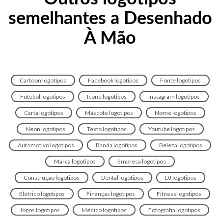
semelhantes a Desenhado
À Mão
Cartoon logotipos
Facebook logotipos
Fonte logotipos
Futebol logotipos
Ícone logotipos
Instagram logotipos
Carta logotipos
Mascote logotipos
Nome logotipos
Neon logotipos
Texto logotipos
Youtube logotipos
Automotivo logotipos
Banda logotipos
Beleza logotipos
Marca logotipos
Empresa logotipos
Construção logotipos
Dental logotipos
DJ logotipos
Elétrico logotipos
Finanças logotipos
Fitness logotipos
Jogos logotipos
Médico logotipos
Fotografia logotipos