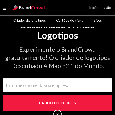
Site Logo
Iniciar sessão
Open menu
Criador de logotipos
Cartões de visita
Sites
Desenhado À Mão
Logotipos
Experimente o BrandCrowd
gratuitamente! O criador de logotipos
Desenhado À Mão n.º 1 do Mundo.
Informe o nome da sua empresa
CRIAR LOGOTIPOS