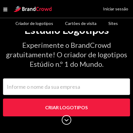
Site Logo
Iniciar sessão
Open menu
Criador de logotipos
Cartões de visita
Sites
Estúdio Logotipos
Experimente o BrandCrowd
gratuitamente! O criador de logotipos
Estúdio n.º 1 do Mundo.
Informe o nome da sua empresa
CRIAR LOGOTIPOS