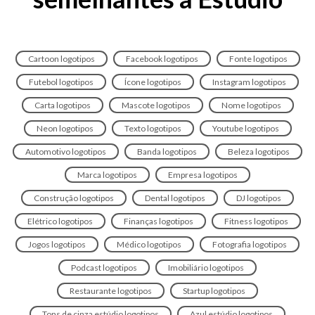
Cartoon logotipos
Facebook logotipos
Fonte logotipos
Futebol logotipos
Ícone logotipos
Instagram logotipos
Carta logotipos
Mascote logotipos
Nome logotipos
Neon logotipos
Texto logotipos
Youtube logotipos
Automotivo logotipos
Banda logotipos
Beleza logotipos
Marca logotipos
Empresa logotipos
Construção logotipos
Dental logotipos
DJ logotipos
Elétrico logotipos
Finanças logotipos
Fitness logotipos
Jogos logotipos
Médico logotipos
Fotografia logotipos
Podcast logotipos
Imobiliário logotipos
Restaurante logotipos
Startup logotipos
Tons de cinza estúdio logotipos
Azul estúdio logotipos