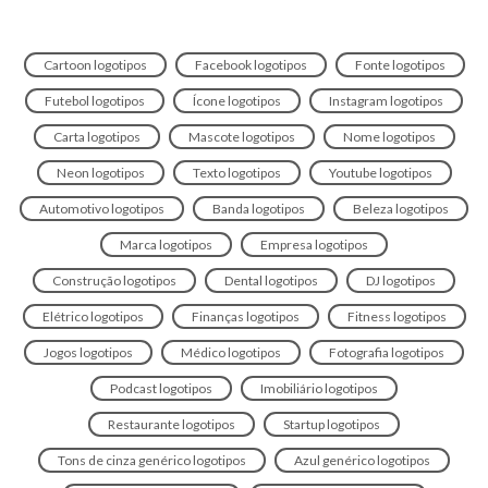
Cartoon logotipos
Facebook logotipos
Fonte logotipos
Futebol logotipos
Ícone logotipos
Instagram logotipos
Carta logotipos
Mascote logotipos
Nome logotipos
Neon logotipos
Texto logotipos
Youtube logotipos
Automotivo logotipos
Banda logotipos
Beleza logotipos
Marca logotipos
Empresa logotipos
Construção logotipos
Dental logotipos
DJ logotipos
Elétrico logotipos
Finanças logotipos
Fitness logotipos
Jogos logotipos
Médico logotipos
Fotografia logotipos
Podcast logotipos
Imobiliário logotipos
Restaurante logotipos
Startup logotipos
Tons de cinza genérico logotipos
Azul genérico logotipos