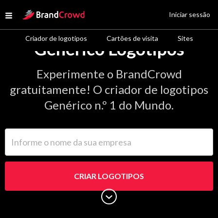
Site Logo
Iniciar sessão
Open menu
Criador de logotipos
Cartões de visita
Sites
Genérico Logotipos
Experimente o BrandCrowd
gratuitamente! O criador de logotipos
Genérico n.º 1 do Mundo.
Informe o nome da sua empresa
CRIAR LOGOTIPOS