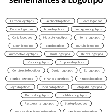
Cartoon logotipos
Facebook logotipos
Fonte logotipos
Futebol logotipos
Ícone logotipos
Instagram logotipos
Carta logotipos
Mascote logotipos
Nome logotipos
Neon logotipos
Texto logotipos
Youtube logotipos
Automotivo logotipos
Banda logotipos
Beleza logotipos
Marca logotipos
Empresa logotipos
Construção logotipos
Dental logotipos
DJ logotipos
Elétrico logotipos
Finanças logotipos
Fitness logotipos
Jogos logotipos
Médico logotipos
Fotografia logotipos
Podcast logotipos
Imobiliário logotipos
Restaurante logotipos
Startup logotipos
Tons de cinza logotipo logotipos
Azul logotipo logotipos