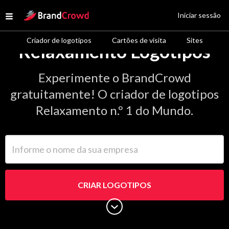
Site Logo
Iniciar sessão
Open menu
Criador de logotipos
Cartões de visita
Sites
Relaxamento Logotipos
Experimente o BrandCrowd
gratuitamente! O criador de logotipos
Relaxamento n.º 1 do Mundo.
Informe o nome da sua empresa
CRIAR LOGOTIPOS