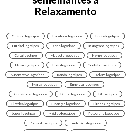
Relaxamento
Cartoon logotipos
Facebook logotipos
Fonte logotipos
Futebol logotipos
Ícone logotipos
Instagram logotipos
Carta logotipos
Mascote logotipos
Nome logotipos
Neon logotipos
Texto logotipos
Youtube logotipos
Automotivo logotipos
Banda logotipos
Beleza logotipos
Marca logotipos
Empresa logotipos
Construção logotipos
Dental logotipos
DJ logotipos
Elétrico logotipos
Finanças logotipos
Fitness logotipos
Jogos logotipos
Médico logotipos
Fotografia logotipos
Podcast logotipos
Imobiliário logotipos