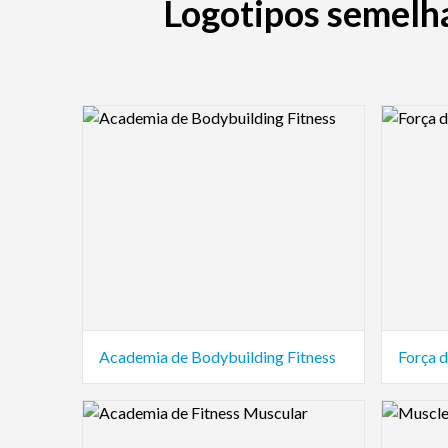
Logotipos semelha
Logo Preview Image
Logo Pre
Academia de Bodybuilding Fitness
Força 
Logo Preview Image
Logo Pre