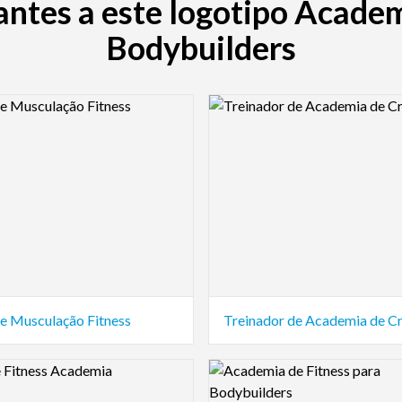
ntes a este logotipo Academ
Bodybuilders
view Image
Logo Preview Image
de Musculação Fitness
Treinador de Academia de Cr
view Image
Logo Preview Image