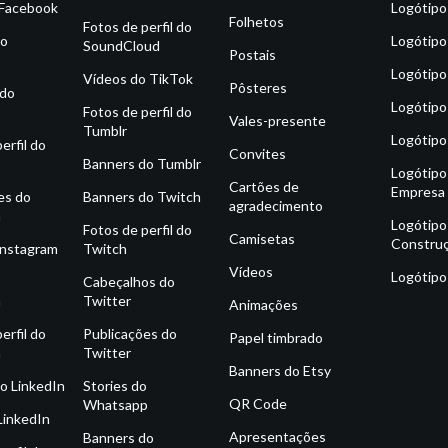
 Facebook
Logótipo
Folhetos
Fotos de perfil do
do
Logótipo
SoundCloud
Postais
Logótipo
Vídeos do TikTok
Pôsteres
 do
Logótipo
Fotos de perfil do
Vales-presente
Tumblr
Logótipo
erfil do
Convites
Banners do Tumblr
Logótipo
Cartões de
Empresa
es do
Banners do Twitch
agradecimento
m
Logótipo
Fotos de perfil do
Camisetas
Constru
Instagram
Twitch
Vídeos
Logótipo
o
Cabeçalhos do
m
Twitter
Animações
erfil do
Publicações do
Papel timbrado
m
Twitter
Banners do Etsy
o LinkedIn
Stories do
QR Code
Whatsapp
LinkedIn
Apresentações
Banners do