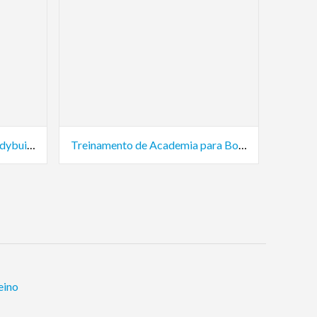
Academia de Fitness para Bodybuilders
Treinamento de Academia para Bodybuilders
eino