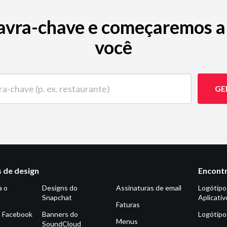
avra-chave e começaremos a 
você
ave (p. ex. restaurante)
GE
 de design
Encontr
a o
Designs do
Assinaturas de email
Logótipo
Snapchat
Aplicativ
Faturas
o Facebook
Banners do
Logótipo
Menus
SoundCloud