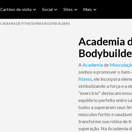
Cartões de visita
Social
Sites
Mais
CADEMIA DE FITNESS PARA BODYBUILDERS
Academia d
Bodybuilde
A
Academia
de
Musculaçã
sonhos e promover o bem-e
fitness
, ele incorpora elem
simbolizando a força e a de
"exercício" destacam noss
equilíbrio perfeito entre 
todos a superarem seus li
músculos fortes e saudáve
transforme sua rotina de 
superação. Na Academia d