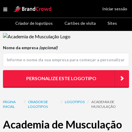
Site Logo
Iniciar sessão
Open menu
Criador de logotipos
Cartões de visita
Sites
Logo Template Preview
Nome da empresa
(opcional)
PERSONALIZE ESTE LOGOTIPO
PÁGINA
//
CRIADOR DE
//
LOGOTIPOS
//
ACADEMIA DE
INICIAL
LOGOTIPOS
MUSCULAÇÃO
Academia de Musculação