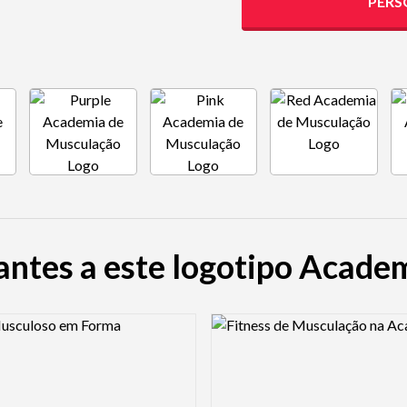
PERS
antes a este logotipo Acade
view Image
Logo Preview Image