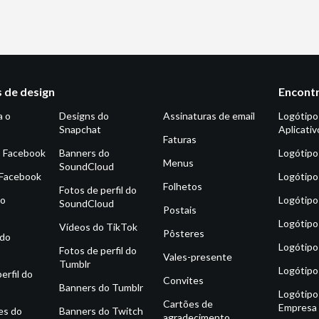
 de design
Encontr
a o
Designs do
Assinaturas de email
Logótipo
Snapchat
Aplicativ
Faturas
o Facebook
Banners do
Logótipo
Menus
SoundCloud
 Facebook
Logótipo
Folhetos
Fotos de perfil do
do
Logótipo
SoundCloud
Postais
Logótipo
Vídeos do TikTok
Pôsteres
 do
Logótipo
Fotos de perfil do
Vales-presente
Tumblr
Logótipo
erfil do
Convites
Banners do Tumblr
Logótipo
Cartões de
Empresa
es do
Banners do Twitch
agradecimento