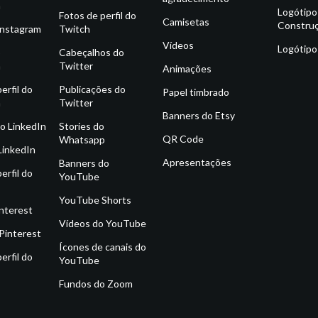
m
Logótipo
Fotos de perfil do
Camisetas
Constru
Instagram
Twitch
Vídeos
Logótipo
o
Cabeçalhos do
m
Twitter
Animações
erfil do
Publicações do
Papel timbrado
m
Twitter
Banners do Etsy
o LinkedIn
Stories do
QR Code
Whatsapp
LinkedIn
Apresentações
Banners do
erfil do
YouTube
YouTube Shorts
interest
Vídeos do YouTube
Pinterest
Ícones de canais do
erfil do
YouTube
Fundos do Zoom