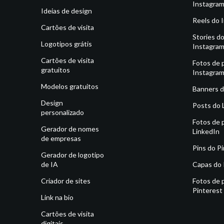
Instagra
Ideias de design
Reels do 
Cartões de visita
Stories d
Logotipos grátis
Instagra
Cartões de visita
Fotos de p
gratuitos
Instagra
Modelos gratuitos
Banners d
Design
Posts do 
personalizado
Fotos de p
Gerador de nomes
LinkedIn
de empresas
Pins do P
Gerador de logotipo
de IA
Capas do 
Criador de sites
Fotos de p
Pinterest
Link na bio
Cartões de visita
digitais