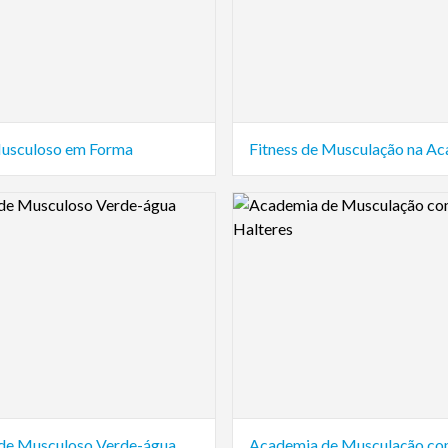
usculoso em Forma
Fitness de Musculação na A
view Image
Logo Preview Image
de Musculoso Verde-água