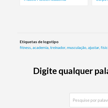
Etiquetas de logotipo
fitness
,
academia
,
treinador
,
musculação
,
ajustar
,
físi
Digite qualquer pal
Pesquise por palavra-ch