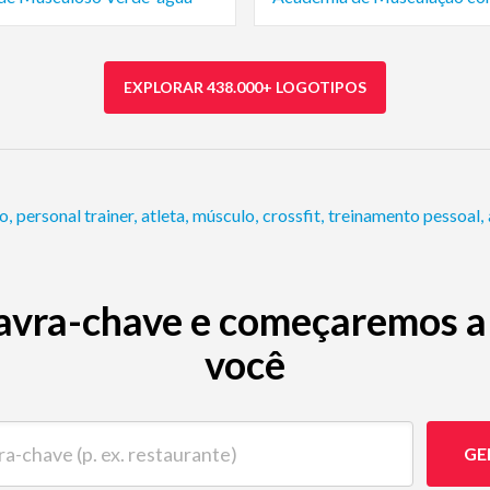
EXPLORAR 438.000+ LOGOTIPOS
co
,
personal trainer
,
atleta
,
músculo
,
crossfit
,
treinamento pessoal
,
avra-chave e começaremos a 
você
ave (p. ex. restaurante)
GE