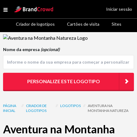
Site Logo
Iniciar sessão
Open menu
Criador de logotipos
Cartões de visita
Sites
Logo Template Preview
Nome da empresa
(opcional)
PERSONALIZE ESTE LOGOTIPO
PÁGINA
//
CRIADOR DE
//
LOGOTIPOS
//
AVENTURA NA
INICIAL
LOGOTIPOS
MONTANHA NATUREZA
Aventura na Montanha