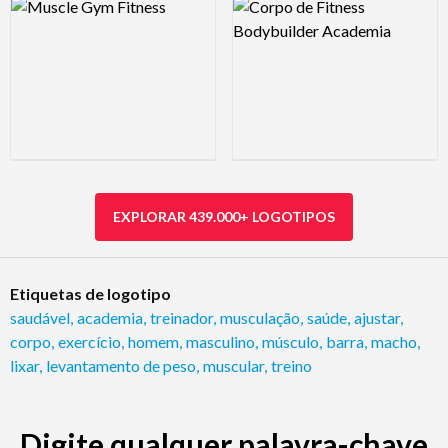
Logo Preview Image
Logo Preview Image
EXPLORAR 439.000+ LOGOTIPOS
Etiquetas de logotipo
saudável
,
academia
,
treinador
,
musculação
,
saúde
,
ajustar
,
corpo
,
exercício
,
homem
,
masculino
,
músculo
,
barra
,
macho
,
lixar
,
levantamento de peso
,
muscular
,
treino
Digite qualquer palavra-chave