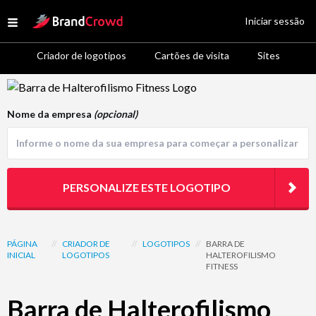
Site Logo
Iniciar sessão
Open menu
Criador de logotipos
Cartões de visita
Sites
Logo Template Preview
Nome da empresa
(opcional)
PERSONALIZE ESTE LOGOTIPO
PÁGINA
//
CRIADOR DE
//
LOGOTIPOS
//
BARRA DE
INICIAL
LOGOTIPOS
HALTEROFILISMO
FITNESS
Barra de Halterofilismo