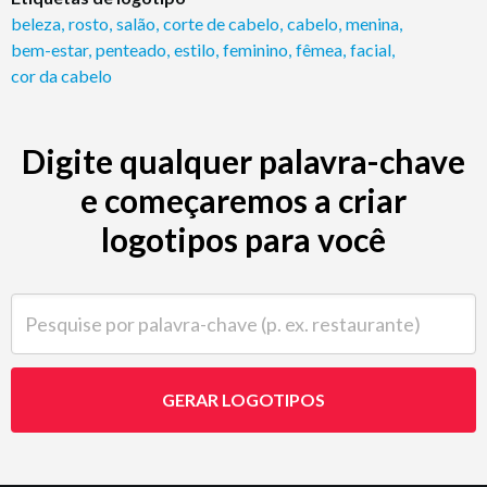
beleza
,
rosto
,
salão
,
corte de cabelo
,
cabelo
,
menina
,
bem-estar
,
penteado
,
estilo
,
feminino
,
fêmea
,
facial
,
cor da cabelo
Digite qualquer palavra-chave
e começaremos a criar
logotipos para você
Pesquise por palavra-chave (p. ex. restaurante)
GERAR LOGOTIPOS