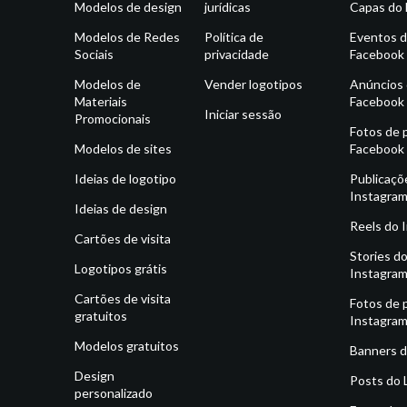
Modelos de design
jurídicas
Capas do
Modelos de Redes
Política de
Eventos 
Sociais
privacidade
Facebook
Modelos de
Vender logotipos
Anúncios
Materiais
Facebook
Iniciar sessão
Promocionais
Fotos de p
Modelos de sites
Facebook
Ideias de logotipo
Publicaçõ
Instagra
Ideias de design
Reels do 
Cartões de visita
Stories d
Logotipos grátis
Instagra
Cartões de visita
Fotos de p
gratuitos
Instagra
Modelos gratuitos
Banners d
Design
Posts do 
personalizado