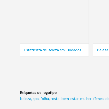
Esteticista de Beleza em Cuidados com a Pele
Beleza
Etiquetas de logotipo
beleza
,
spa
,
folha
,
rosto
,
bem-estar
,
mulher
,
fêmea
,
d