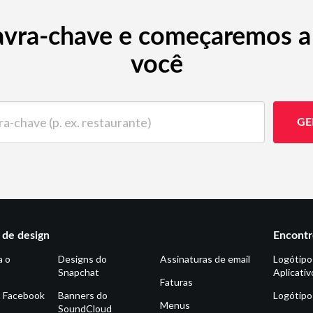
avra-chave e começaremos a 
você
ave (p. ex. restaurante)
GE
de design
Encontr
a o
Designs do
Assinaturas de email
Logótipo
Snapchat
Aplicativ
Faturas
o Facebook
Banners do
Logótipo
Menus
SoundCloud