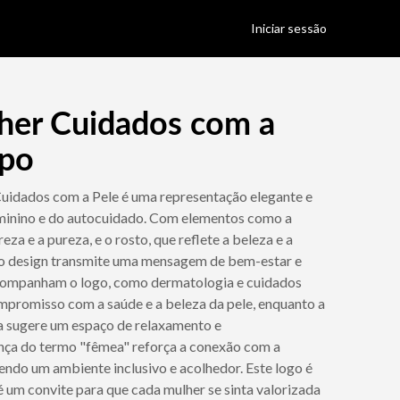
Iniciar sessão
her Cuidados com a
ipo
uidados com a Pele é uma representação elegante e
minino e do autocuidado. Com elementos como a
reza e a pureza, e o rosto, que reflete a beleza e a
, o design transmite uma mensagem de bem-estar e
acompanham o logo, como dermatologia e cuidados
mpromisso com a saúde e a beleza da pele, enquanto a
a sugere um espaço de relaxamento e
nça do termo "fêmea" reforça a conexão com a
ndo um ambiente inclusivo e acolhedor. Este logo é
 um convite para que cada mulher se sinta valorizada