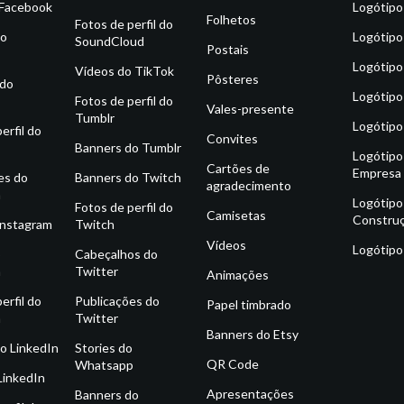
 Facebook
Logótipo
Folhetos
Fotos de perfil do
do
Logótipo
SoundCloud
Postais
Logótipo
Vídeos do TikTok
Pôsteres
 do
Logótipo
Fotos de perfil do
Vales-presente
Tumblr
Logótipo
erfil do
Convites
Banners do Tumblr
Logótipo
Cartões de
Empresa
es do
Banners do Twitch
agradecimento
m
Logótipo
Fotos de perfil do
Camisetas
Constru
Instagram
Twitch
Vídeos
Logótipo
o
Cabeçalhos do
m
Twitter
Animações
erfil do
Publicações do
Papel timbrado
m
Twitter
Banners do Etsy
o LinkedIn
Stories do
QR Code
Whatsapp
LinkedIn
Apresentações
Banners do