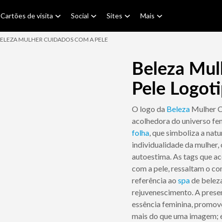
Cartões de visita
Social
Sites
Mais
ELEZA MULHER CUIDADOS COM A PELE
Beleza Mul
Pele Logot
O logo da
Beleza
Mulher C
acolhedora do universo fe
folha
, que simboliza a natu
individualidade da mulher
autoestima. As tags que 
com a pele, ressaltam o co
referência ao
spa
de belez
rejuvenescimento. A prese
essência feminina, promove
mais do que uma imagem; é