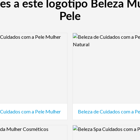
es a este logotipo Beleza M
Pele
view Image
Logo Preview Image
 Cuidados com a Pele Mulher
view Image
Logo Preview Image