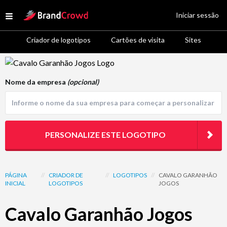
Site Logo
Iniciar sessão
Open menu
Criador de logotipos
Cartões de visita
Sites
Logo Template Preview
Nome da empresa
(opcional)
PERSONALIZE ESTE LOGOTIPO
PÁGINA
//
CRIADOR DE
//
LOGOTIPOS
//
CAVALO GARANHÃO
INICIAL
LOGOTIPOS
JOGOS
Cavalo Garanhão Jogos