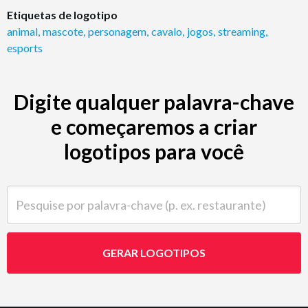
Etiquetas de logotipo
animal
,
mascote
,
personagem
,
cavalo
,
jogos
,
streaming
,
esports
Digite qualquer palavra-chave
e começaremos a criar
logotipos para você
Pesquise por palavra-chave (p. ex. restaurante)
GERAR LOGOTIPOS