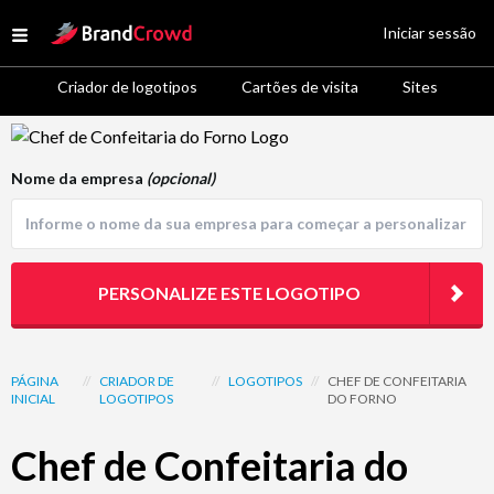
Site Logo
Iniciar sessão
Open menu
Criador de logotipos
Cartões de visita
Sites
Logo Template Preview
Nome da empresa
(opcional)
PERSONALIZE ESTE LOGOTIPO
PÁGINA
//
CRIADOR DE
//
LOGOTIPOS
//
CHEF DE CONFEITARIA
INICIAL
LOGOTIPOS
DO FORNO
Chef de Confeitaria do