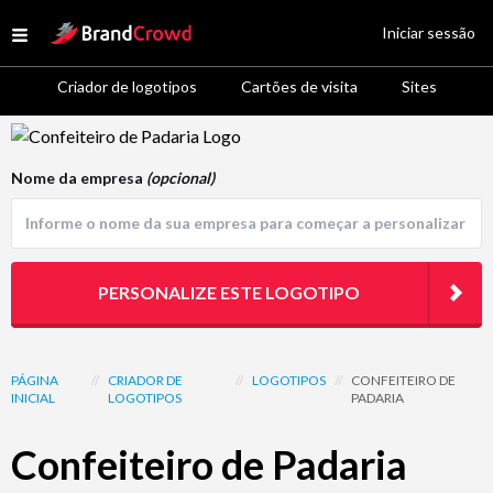
Site Logo
Iniciar sessão
Open menu
Criador de logotipos
Cartões de visita
Sites
Logo Template Preview
Nome da empresa
(opcional)
PERSONALIZE ESTE LOGOTIPO
PÁGINA
//
CRIADOR DE
//
LOGOTIPOS
//
CONFEITEIRO DE
INICIAL
LOGOTIPOS
PADARIA
Confeiteiro de Padaria