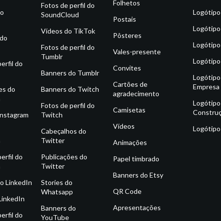
Folhetos
Fotos de perfil do
do
Logótipo
SoundCloud
Postais
Logótipo
Vídeos do TikTok
Pôsteres
 do
Logótipo
Fotos de perfil do
Vales-presente
Tumblr
Logótipo
erfil do
Convites
Banners do Tumblr
Logótipo
Cartões de
Empresa
es do
Banners do Twitch
agradecimento
m
Logótipo
Fotos de perfil do
Camisetas
Constru
Instagram
Twitch
Vídeos
Logótipo
o
Cabeçalhos do
m
Twitter
Animações
erfil do
Publicações do
Papel timbrado
m
Twitter
Banners do Etsy
o LinkedIn
Stories do
QR Code
Whatsapp
LinkedIn
Apresentações
Banners do
erfil do
YouTube