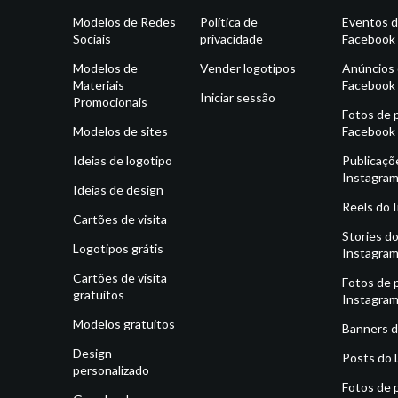
Modelos de Redes
Política de
Eventos 
Sociais
privacidade
Facebook
Modelos de
Vender logotipos
Anúncios
Materiais
Facebook
Iniciar sessão
Promocionais
Fotos de p
Modelos de sites
Facebook
Ideias de logotipo
Publicaçõ
Instagra
Ideias de design
Reels do 
Cartões de visita
Stories d
Logotipos grátis
Instagra
Cartões de visita
Fotos de p
gratuitos
Instagra
Modelos gratuitos
Banners d
Design
Posts do 
personalizado
Fotos de p