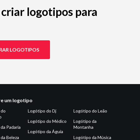
criar logotipos para
RAR LOGOTIPOS
e um logotipo
 do
Logótipo do Dj
Logótipo do Leão
o
Logótipo do Médico
Logótipo da
 da Padaria
Montanha
Logótipo da Águia
 da Beleza
Logótipo da Música