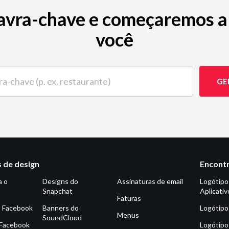
avra-chave e começaremos a 
você
ave (p. ex. restaurante)
GE
 de design
Encontr
a o
Designs do
Assinaturas de email
Logótipo
Snapchat
Aplicativ
Faturas
o Facebook
Banners do
Logótipo
Menus
SoundCloud
 Facebook
Logótipo