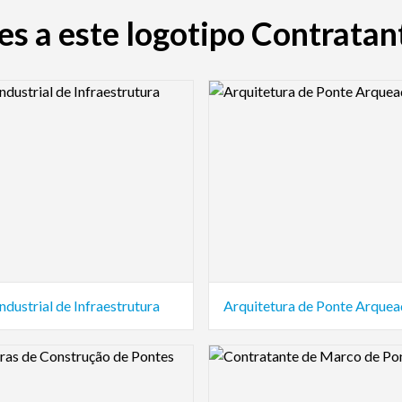
s a este logotipo Contrata
view Image
Logo Preview Image
ndustrial de Infraestrutura
Arquitetura de Ponte Arque
view Image
Logo Preview Image