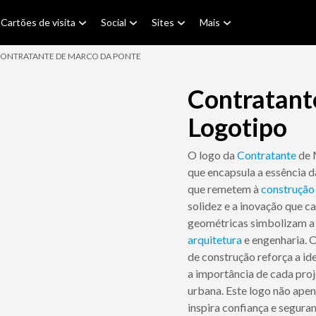
Cartões de visita
Social
Sites
Mais
ONTRATANTE DE MARCO DA PONTE
Contratant
Logotipo
O logo da
Contratante
de 
que encapsula a essência d
que remetem à
construção
solidez e a inovação que c
geométricas simbolizam a
arquitetura
e engenharia. 
de construção reforça a i
a importância de cada pro
urbana. Este logo não ape
inspira confiança e segura