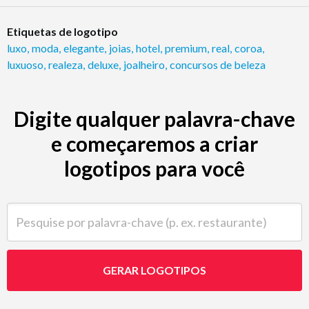
Etiquetas de logotipo
luxo
,
moda
,
elegante
,
joias
,
hotel
,
premium
,
real
,
coroa
,
luxuoso
,
realeza
,
deluxe
,
joalheiro
,
concursos de beleza
Digite qualquer palavra-chave
e começaremos a criar
logotipos para você
Pesquise por palavra-chave (p. ex. restaurante)
GERAR LOGOTIPOS