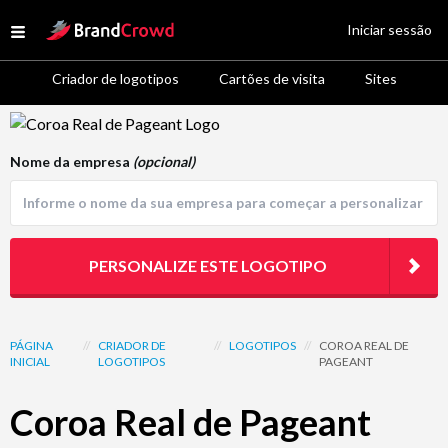
Site Logo
Iniciar sessão
Open menu
Criador de logotipos
Cartões de visita
Sites
Logo Template Preview
Nome da empresa
(opcional)
PERSONALIZE ESTE LOGOTIPO
PÁGINA
//
CRIADOR DE
//
LOGOTIPOS
//
COROA REAL DE
INICIAL
LOGOTIPOS
PAGEANT
Coroa Real de Pageant