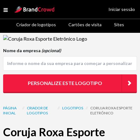
Site Logo
Iniciar sessão
Open menu
Criador de logotipos
Cartões de visita
Sites
Logo Template Preview
Nome da empresa
(opcional)
PERSONALIZE ESTE LOGOTIPO
PÁGINA
//
CRIADOR DE
//
LOGOTIPOS
//
CORUJA ROXA ESPORTE
INICIAL
LOGOTIPOS
ELETRÔNICO
Coruja Roxa Esporte