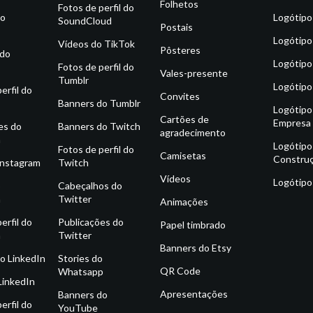
Folhetos
Fotos de perfil do
do
Logótipo
SoundCloud
Postais
Logótipo
Vídeos do TikTok
Pôsteres
 do
Logótipo
Fotos de perfil do
Vales-presente
Tumblr
Logótipo
erfil do
Convites
Banners do Tumblr
Logótipo
Cartões de
Empresa
es do
Banners do Twitch
agradecimento
m
Logótipo
Fotos de perfil do
Camisetas
Constru
Instagram
Twitch
Vídeos
Logótipo
o
Cabeçalhos do
m
Twitter
Animações
erfil do
Publicações do
Papel timbrado
m
Twitter
Banners do Etsy
o LinkedIn
Stories do
QR Code
Whatsapp
LinkedIn
Apresentações
Banners do
erfil do
YouTube