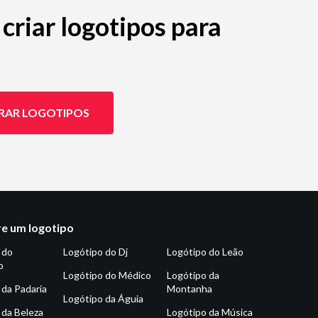
criar logotipos para
RAR LOGOTIPOS
e um logotipo
 do
Logótipo do Dj
Logótipo do Leão
o
Logótipo do Médico
Logótipo da
 da Padaria
Montanha
Logótipo da Águia
 da Beleza
Logótipo da Música