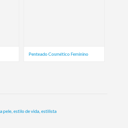
Penteado Cosmético Feminino
a pele
,
estilo de vida
,
estilista