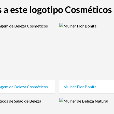
 a este logotipo Cosméticos
view Image
Logo Preview Image
gem de Beleza Cosméticos
Mulher Flor Bonita
view Image
Logo Preview Image