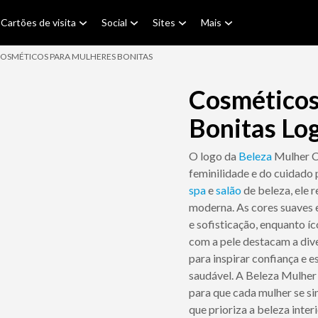
Cartões de visita
Social
Sites
Mais
OSMÉTICOS PARA MULHERES BONITAS
Cosméticos
Bonitas Lo
O logo da
Beleza
Mulher C
feminilidade e do cuidado
spa
e
salão
de beleza, ele 
moderna. As cores suaves 
e sofisticação, enquanto í
com a pele destacam a div
para inspirar confiança e e
saudável. A Beleza Mulher
para que cada mulher se si
que prioriza a beleza inte