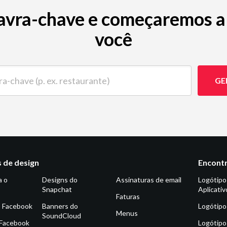
avra-chave e começaremos a 
você
ave (p. ex. restaurante)
GE
 de design
Encontr
a o
Designs do
Assinaturas de email
Logótipo
Snapchat
Aplicativ
Faturas
o Facebook
Banners do
Logótipo
Menus
SoundCloud
 Facebook
Logótipo