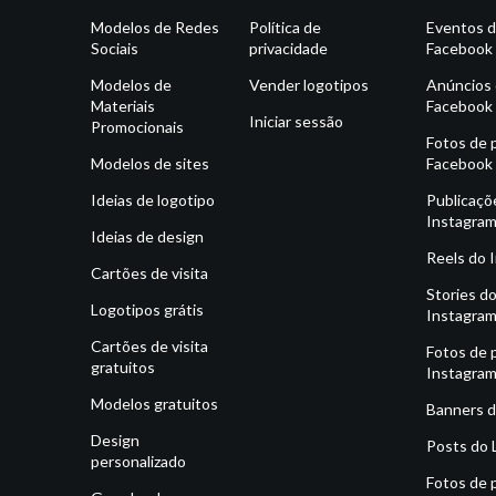
Modelos de Redes
Política de
Eventos 
Sociais
privacidade
Facebook
Modelos de
Vender logotipos
Anúncios
Materiais
Facebook
Iniciar sessão
Promocionais
Fotos de p
Modelos de sites
Facebook
Ideias de logotipo
Publicaçõ
Instagra
Ideias de design
Reels do 
Cartões de visita
Stories d
Logotipos grátis
Instagra
Cartões de visita
Fotos de p
gratuitos
Instagra
Modelos gratuitos
Banners d
Design
Posts do 
personalizado
Fotos de p