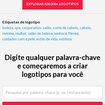
EXPLORAR 438.000+ LOGOTIPOS
Etiquetas de logotipo
beleza
,
spa
,
corporativo
,
salão
,
corte de cabelo
,
cabelo
,
menina
,
mulher
,
salão de beleza
,
senhora
,
fêmea
,
cuidados com a pele
,
estilo de vida
,
estilista
Digite qualquer palavra-chave
e começaremos a criar
logotipos para você
Pesquise por palavra-chave (p. ex. restaurante)