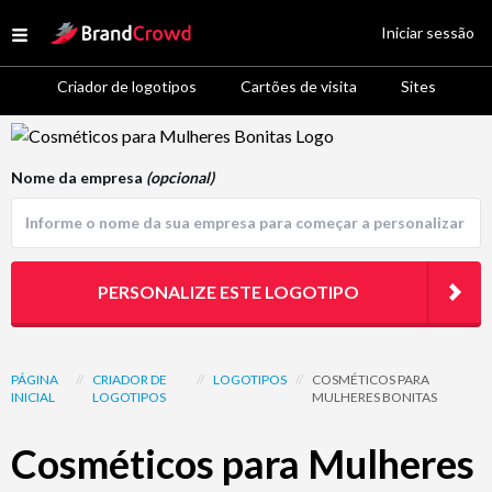
Site Logo
Iniciar sessão
Open menu
Criador de logotipos
Cartões de visita
Sites
Logo Template Preview
Nome da empresa
(opcional)
PERSONALIZE ESTE LOGOTIPO
PÁGINA
//
CRIADOR DE
//
LOGOTIPOS
//
COSMÉTICOS PARA
INICIAL
LOGOTIPOS
MULHERES BONITAS
Cosméticos para Mulheres