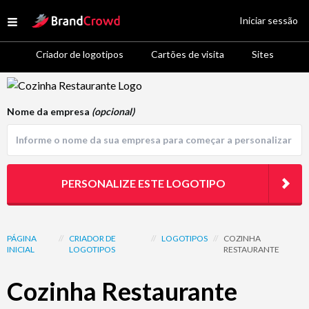
Site Logo
Iniciar sessão
Open menu
Criador de logotipos
Cartões de visita
Sites
Logo Template Preview
Nome da empresa
(opcional)
PERSONALIZE ESTE LOGOTIPO
PÁGINA
//
CRIADOR DE
//
LOGOTIPOS
//
COZINHA
INICIAL
LOGOTIPOS
RESTAURANTE
Cozinha Restaurante