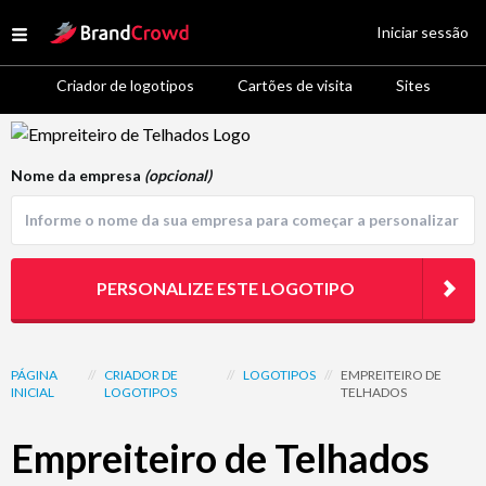
Site Logo
Iniciar sessão
Open menu
Criador de logotipos
Cartões de visita
Sites
Logo Template Preview
Nome da empresa
(opcional)
PERSONALIZE ESTE LOGOTIPO
PÁGINA
//
CRIADOR DE
//
LOGOTIPOS
//
EMPREITEIRO DE
INICIAL
LOGOTIPOS
TELHADOS
Empreiteiro de Telhados