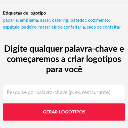
Etiquetas de logotipo
padaria
,
emblema
,
assar
,
catering
,
batedor
,
cozimento
,
espátula
,
padeiro
,
materiais de confeitaria
,
saco de confeitar
Digite qualquer palavra-chave e
começaremos a criar logotipos
para você
Pesquise por palavra-chave (p. ex. restaurante)
GERAR LOGOTIPOS