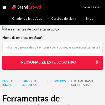
Site Logo
Iniciar sessão
Open menu
Criador de logotipos
Cartões de visita
Sites
Logo Template Preview
Nome da empresa
(opcional)
PERSONALIZE ESTE LOGOTIPO
PÁGINA
//
CRIADOR DE
//
LOGOTIPOS
//
FERRAMENTAS DE
INICIAL
LOGOTIPOS
CONFEITARIA
Ferramentas de