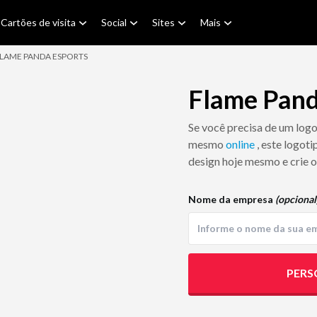
Cartões de visita
Social
Sites
Mais
LAME PANDA ESPORTS
Flame Pand
Se você precisa de um log
mesmo
online
, este logot
design hoje mesmo e crie o
Nome da empresa
(opcional
PERS