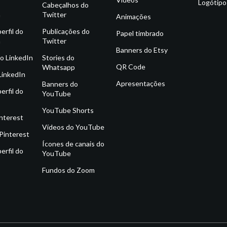
Logótipo
o
Cabeçalhos do
m
Twitter
Animações
erfil do
Publicações do
Papel timbrado
m
Twitter
Banners do Etsy
o LinkedIn
Stories do
QR Code
Whatsapp
LinkedIn
Apresentações
Banners do
erfil do
YouTube
YouTube Shorts
interest
Vídeos do YouTube
Pinterest
Ícones de canais do
erfil do
YouTube
Fundos do Zoom