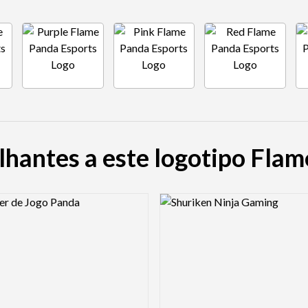
hantes a este logotipo Fla
view Image
Logo Preview Image