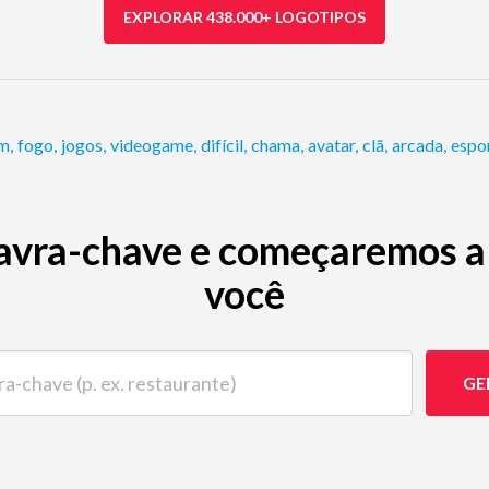
EXPLORAR 438.000+ LOGOTIPOS
em
,
fogo
,
jogos
,
videogame
,
difícil
,
chama
,
avatar
,
clã
,
arcada
,
espo
avra-chave e começaremos a 
você
ave (p. ex. restaurante)
GE