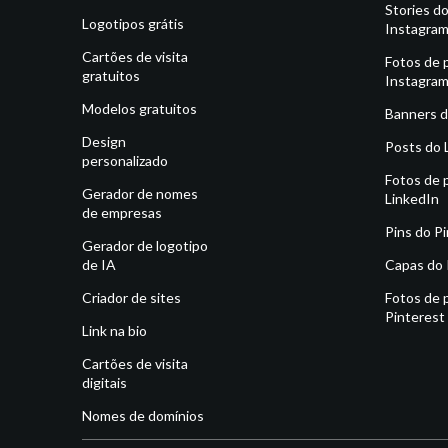
Stories d
Logotipos grátis
Instagra
Cartões de visita
Fotos de p
gratuitos
Instagra
Modelos gratuitos
Banners d
Design
Posts do 
personalizado
Fotos de p
Gerador de nomes
LinkedIn
de empresas
Pins do P
Gerador de logotipo
de IA
Capas do 
Criador de sites
Fotos de p
Pinterest
Link na bio
Cartões de visita
digitais
Nomes de domínios