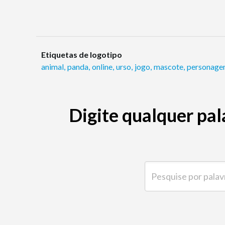
Etiquetas de logotipo
animal
,
panda
,
online
,
urso
,
jogo
,
mascote
,
personag
Digite qualquer pal
Pesquise por palavra-ch