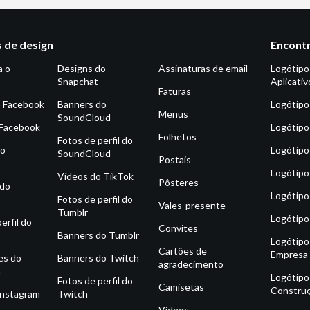
 de design
Encontr
a o
Designs do
Assinaturas de email
Logótipo
Snapchat
Aplicativ
Faturas
o Facebook
Banners do
Logótipo
Menus
SoundCloud
 Facebook
Logótipo
Folhetos
Fotos de perfil do
do
Logótipo
SoundCloud
Postais
Logótipo
Vídeos do TikTok
Pôsteres
 do
Logótipo
Fotos de perfil do
Vales-presente
Tumblr
Logótipo
erfil do
Convites
Banners do Tumblr
Logótipo
Cartões de
Empresa
es do
Banners do Twitch
agradecimento
m
Logótipo
Fotos de perfil do
Camisetas
Constru
Instagram
Twitch
Vídeos