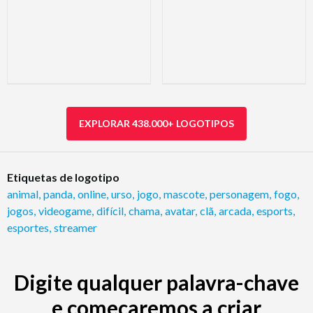
EXPLORAR 438.000+ LOGOTIPOS
Etiquetas de logotipo
animal
,
panda
,
online
,
urso
,
jogo
,
mascote
,
personagem
,
fogo
,
jogos
,
videogame
,
difícil
,
chama
,
avatar
,
clã
,
arcada
,
esports
,
esportes
,
streamer
Digite qualquer palavra-chave
e começaremos a criar