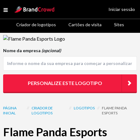
Site Logo
Iniciar sessão
Open menu
Criador de logotipos
Cartões de visita
Sites
Logo Template Preview
Nome da empresa
(opcional)
PERSONALIZE ESTE LOGOTIPO
PÁGINA
//
CRIADOR DE
//
LOGOTIPOS
//
FLAME PANDA
INICIAL
LOGOTIPOS
ESPORTS
Flame Panda Esports