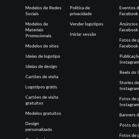
Modelos de Redes
Política de
Eventos 
Sociais
privacidade
Facebook
Modelos de
Vender logotipos
Anúncios
Materiais
Facebook
Iniciar sessão
Promocionais
Fotos de p
Modelos de sites
Facebook
Ideias de logotipo
Publicaçõ
Instagra
Ideias de design
Reels do 
Cartões de visita
Stories d
Logotipos grátis
Instagra
Cartões de visita
Fotos de p
gratuitos
Instagra
Modelos gratuitos
Banners d
Design
Posts do 
personalizado
Fotos de p