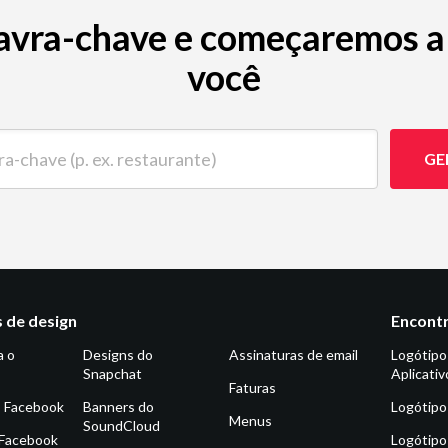
avra-chave e começaremos a 
você
ave (p. ex. restaurante)
GE
 de design
Encontr
a o
Designs do
Assinaturas de email
Logótipo
Snapchat
Aplicativ
Faturas
o Facebook
Banners do
Logótipo
Menus
SoundCloud
 Facebook
Logótipo