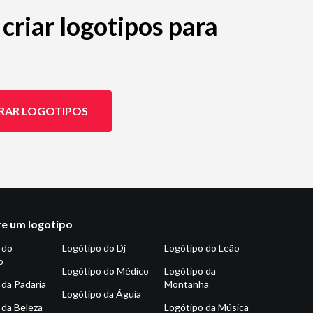
criar logotipos para
RAR LOGOTIPOS
e um logotipo
 do
Logótipo do Dj
Logótipo do Leão
o
Logótipo do Médico
Logótipo da
 da Padaria
Montanha
Logótipo da Águia
 da Beleza
Logótipo da Música