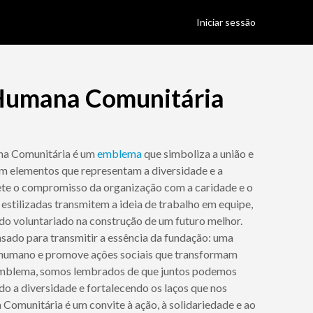
Iniciar sessão
Humana Comunitária
na Comunitária é um
emblema
que simboliza a união e
om elementos que representam a diversidade e a
lete o compromisso da organização com a caridade e o
s estilizadas transmitem a ideia de trabalho em equipe,
do voluntariado na construção de um futuro melhor.
sado para transmitir a essência da fundação: uma
r humano e promove ações sociais que transformam
 emblema, somos lembrados de que juntos podemos
ndo a diversidade e fortalecendo os laços que nos
omunitária é um convite à ação, à solidariedade e ao