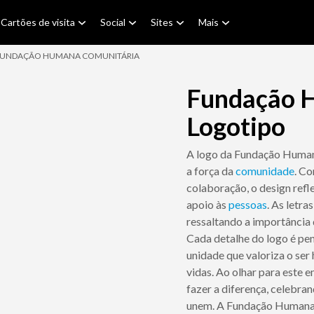
Cartões de visita
Social
Sites
Mais
UNDAÇÃO HUMANA COMUNITÁRIA
Fundação 
Logotipo
A logo da Fundação Huma
a força da
comunidade
. C
colaboração, o design ref
apoio às
pessoas
. As letra
ressaltando a importância 
Cada detalhe do logo é pen
unidade que valoriza o se
vidas. Ao olhar para este
fazer a diferença, celebra
unem. A Fundação Humana C