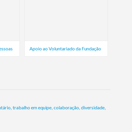
essoas
Apoio ao Voluntariado da Fundação
ntário
,
trabalho em equipe
,
colaboração
,
diversidade
,