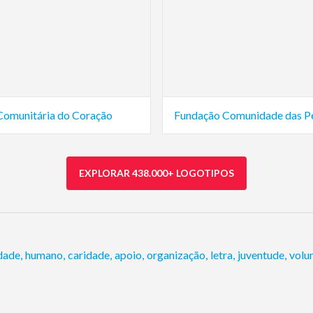
Comunitária do Coração
Fundação Comunidade das P
EXPLORAR 438.000+ LOGOTIPOS
dade
,
humano
,
caridade
,
apoio
,
organização
,
letra
,
juventude
,
volu