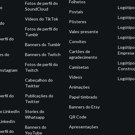
Folhetos
Fotos de perfil do
do
Logótipo
SoundCloud
Postais
Logótipo
Vídeos do TikTok
Pôsteres
 do
Logótipo
Fotos de perfil do
Vales-presente
Tumblr
Logótipo
erfil do
Convites
Banners do Tumblr
Logótipo
Cartões de
Empresa
es do
Banners do Twitch
agradecimento
m
Logótipo
Fotos de perfil do
Camisetas
Constru
Instagram
Twitch
Vídeos
Logótipo
o
Cabeçalhos do
m
Twitter
Animações
erfil do
Publicações do
Papel timbrado
m
Twitter
Banners do Etsy
o LinkedIn
Stories do
QR Code
Whatsapp
LinkedIn
Apresentações
Banners do
erfil do
YouTube