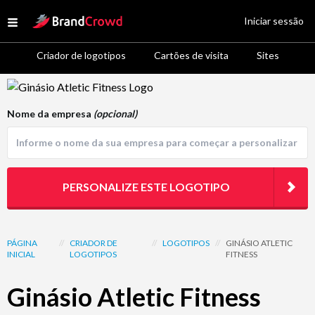
Site Logo
Iniciar sessão
Open menu
Criador de logotipos
Cartões de visita
Sites
Logo Template Preview
Nome da empresa
(opcional)
PERSONALIZE ESTE LOGOTIPO
PÁGINA
//
CRIADOR DE
//
LOGOTIPOS
//
GINÁSIO ATLETIC
INICIAL
LOGOTIPOS
FITNESS
Ginásio Atletic Fitness