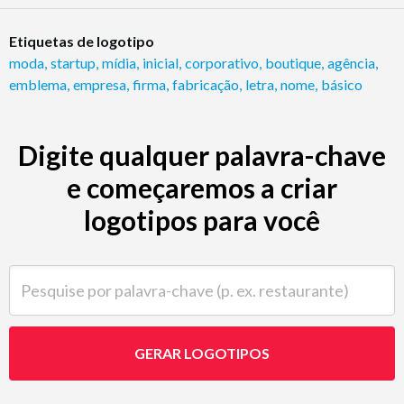
Etiquetas de logotipo
moda
,
startup
,
mídia
,
inicial
,
corporativo
,
boutique
,
agência
,
emblema
,
empresa
,
firma
,
fabricação
,
letra
,
nome
,
básico
Digite qualquer palavra-chave
e começaremos a criar
logotipos para você
Pesquise por palavra-chave (p. ex. restaurante)
GERAR LOGOTIPOS