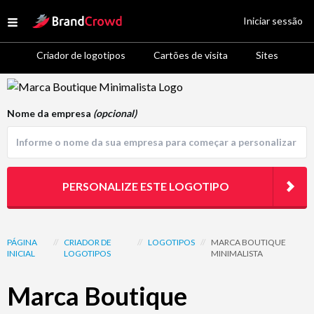
Site Logo
Iniciar sessão
Open menu
Criador de logotipos
Cartões de visita
Sites
Logo Template Preview
Nome da empresa
(opcional)
PERSONALIZE ESTE LOGOTIPO
PÁGINA
//
CRIADOR DE
//
LOGOTIPOS
//
MARCA BOUTIQUE
INICIAL
LOGOTIPOS
MINIMALISTA
Marca Boutique