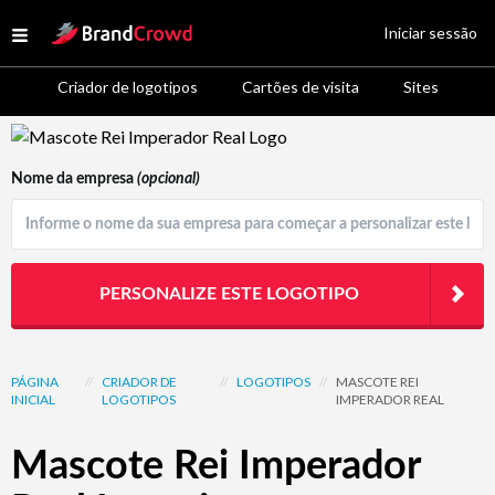
Site Logo
Iniciar sessão
Open menu
Criador de logotipos
Cartões de visita
Sites
Logo Template Preview
Nome da empresa
(opcional)
PERSONALIZE ESTE LOGOTIPO
PÁGINA
//
CRIADOR DE
//
LOGOTIPOS
//
MASCOTE REI
INICIAL
LOGOTIPOS
IMPERADOR REAL
Mascote Rei Imperador