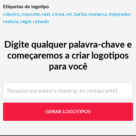
Etiquetas de logotipo
clássico
,
mascote
,
real
,
coroa
,
rei
,
barba
,
monarca
,
imperador
,
realeza
,
regal
,
reinado
Digite qualquer palavra-chave e
começaremos a criar logotipos
para você
Pesquise por palavra-chave (p. ex. restaurante)
GERAR LOGOTIPOS