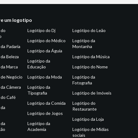
e um logotipo
 do
Logótipo do Dj
Logótipo do Leão
o
Logótipo do Médico
Logótipo da
 da Padaria
Montanha
Logótipo da Águia
 da Beleza
Logótipo da Música
Logótipo da
 da Marca
Educação
Logótipo do Nome
 de Negócio
Logótipo da Moda
Logótipo da
Fotografia
 da Câmera
Logótipo da
Tipografia
Logótipo de Imóveis
 do Café
Logótipo da Comida
Logótipo do
 da
Restaurante
Logótipo de Jogos
Logótipo da Loja
 da
Logótipo da
ção
Academia
Logótipo de Mídias
sociais