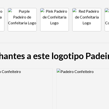
antes a este logotipo Padei
view Image
Logo Preview Image