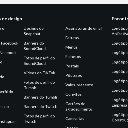
 de design
Encontr
a o
Designs do
Assinaturas de email
Logótipo
Snapchat
Aplicativ
Faturas
o Facebook
Banners do
Logótipo
Menus
SoundCloud
 Facebook
Logótipo
Folhetos
Fotos de perfil do
do
Logótipo
SoundCloud
Postais
Logótipo
Vídeos do TikTok
Pôsteres
 do
Logótipo
Fotos de perfil do
Vales-presente
Tumblr
Logótipo
erfil do
Convites
Banners do Tumblr
Logótipo
Cartões de
Empresa
es do
Banners do Twitch
agradecimento
m
Logótipo
Fotos de perfil do
Camisetas
Constru
Instagram
Twitch
Vídeos