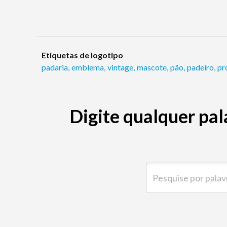
Etiquetas de logotipo
padaria
,
emblema
,
vintage
,
mascote
,
pão
,
padeiro
,
pr
Digite qualquer pal
Pesquise por palavra-ch