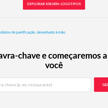
EXPLORAR 438.000+ LOGOTIPOS
odutos de panificação
,
desenhado à mão
avra-chave e começaremos a 
você
ave (p. ex. restaurante)
GE