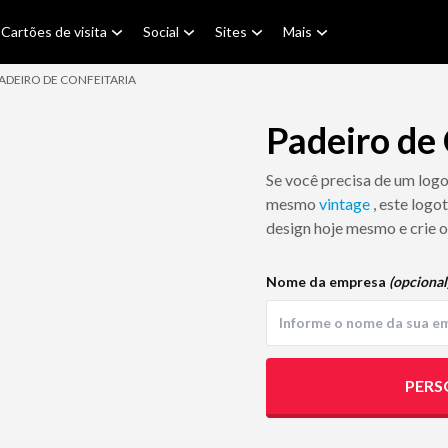
Cartões de visita
Social
Sites
Mais
ADEIRO DE CONFEITARIA
Padeiro de 
Se você precisa de um log
mesmo
vintage
, este logo
design hoje mesmo e crie o
Nome da empresa
(opcional
PERS