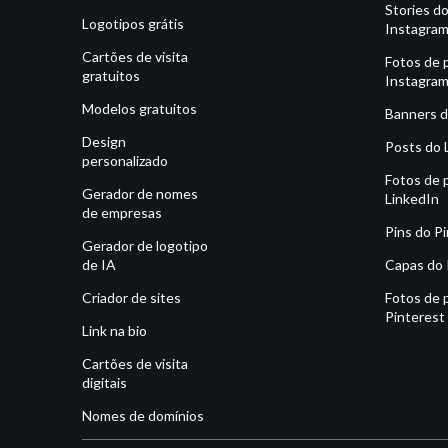
Stories d
Logotipos grátis
Instagra
Cartões de visita
Fotos de p
gratuitos
Instagra
Modelos gratuitos
Banners d
Design
Posts do 
personalizado
Fotos de p
Gerador de nomes
LinkedIn
de empresas
Pins do P
Gerador de logotipo
de IA
Capas do 
Criador de sites
Fotos de p
Pinterest
Link na bio
Cartões de visita
digitais
Nomes de domínios