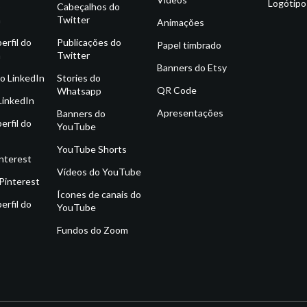
Logótipo
o
Cabeçalhos do
m
Twitter
Animações
erfil do
Publicações do
Papel timbrado
m
Twitter
Banners do Etsy
o LinkedIn
Stories do
QR Code
Whatsapp
LinkedIn
Apresentações
Banners do
erfil do
YouTube
YouTube Shorts
interest
Vídeos do YouTube
Pinterest
Ícones de canais do
erfil do
YouTube
Fundos do Zoom