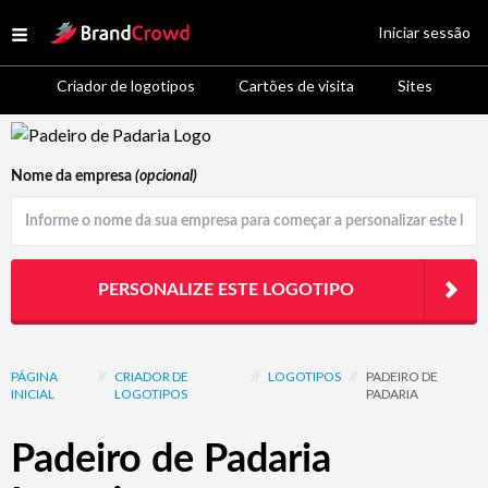
Site Logo
Iniciar sessão
Open menu
Criador de logotipos
Cartões de visita
Sites
Logo Template Preview
Nome da empresa
(opcional)
PERSONALIZE ESTE LOGOTIPO
PÁGINA
//
CRIADOR DE
//
LOGOTIPOS
//
PADEIRO DE
INICIAL
LOGOTIPOS
PADARIA
Padeiro de Padaria