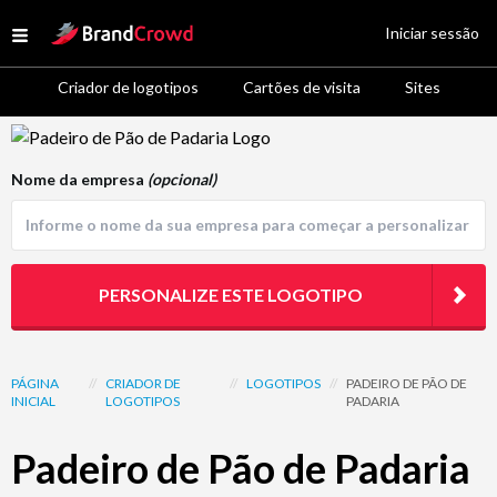
Site Logo
Iniciar sessão
Open menu
Criador de logotipos
Cartões de visita
Sites
Logo Template Preview
Nome da empresa
(opcional)
PERSONALIZE ESTE LOGOTIPO
PÁGINA
//
CRIADOR DE
//
LOGOTIPOS
//
PADEIRO DE PÃO DE
INICIAL
LOGOTIPOS
PADARIA
Padeiro de Pão de Padaria