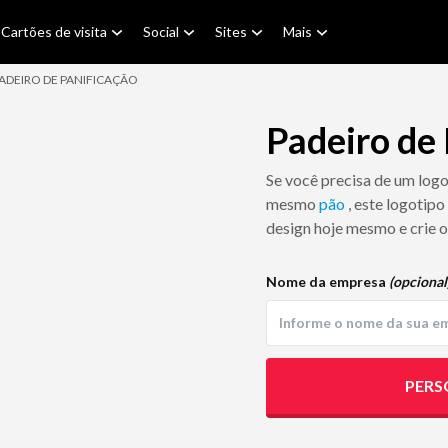
Cartões de visita
Social
Sites
Mais
ADEIRO DE PANIFICAÇÃO
Padeiro de 
Se você precisa de um log
mesmo
pão
, este logotipo
design hoje mesmo e crie o
Nome da empresa
(opcional
PERS