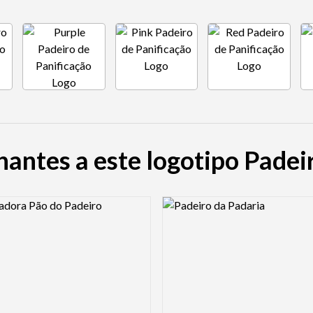
antes a este logotipo Padei
view Image
Logo Preview Image