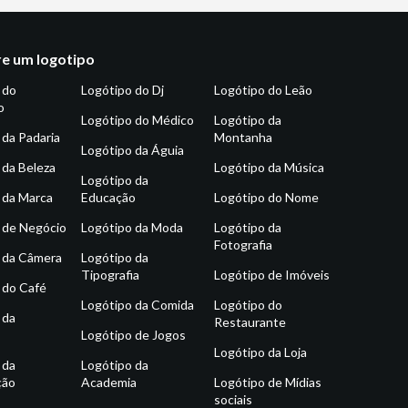
e um logotipo
 do
Logótipo do Dj
Logótipo do Leão
o
Logótipo do Médico
Logótipo da
 da Padaria
Montanha
Logótipo da Águia
 da Beleza
Logótipo da Música
Logótipo da
 da Marca
Educação
Logótipo do Nome
 de Negócio
Logótipo da Moda
Logótipo da
Fotografia
 da Câmera
Logótipo da
Tipografia
Logótipo de Imóveis
 do Café
Logótipo da Comida
Logótipo do
 da
Restaurante
Logótipo de Jogos
Logótipo da Loja
 da
Logótipo da
ção
Academia
Logótipo de Mídias
sociais