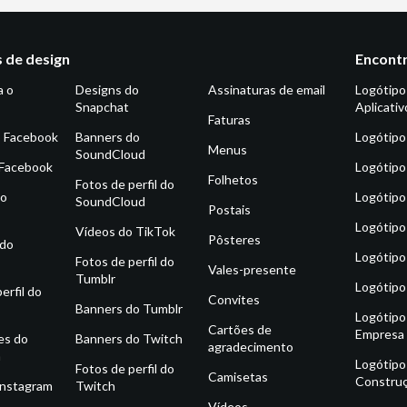
 de design
Encontr
a o
Designs do
Assinaturas de email
Logótipo
Snapchat
Aplicativ
Faturas
o Facebook
Banners do
Logótipo
Menus
SoundCloud
 Facebook
Logótipo
Folhetos
Fotos de perfil do
do
Logótipo
SoundCloud
Postais
Logótipo
Vídeos do TikTok
Pôsteres
 do
Logótipo
Fotos de perfil do
Vales-presente
Tumblr
Logótipo
erfil do
Convites
Banners do Tumblr
Logótipo
Cartões de
Empresa
es do
Banners do Twitch
agradecimento
m
Logótipo
Fotos de perfil do
Camisetas
Constru
Instagram
Twitch
Vídeos