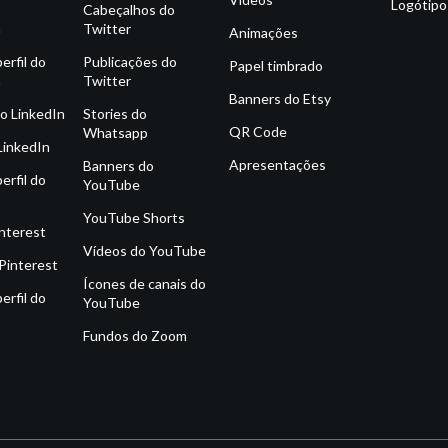
Logótipo
o
Cabeçalhos do
m
Twitter
Animações
erfil do
Publicações do
Papel timbrado
m
Twitter
Banners do Etsy
o LinkedIn
Stories do
QR Code
Whatsapp
LinkedIn
Apresentações
Banners do
erfil do
YouTube
YouTube Shorts
interest
Vídeos do YouTube
Pinterest
Ícones de canais do
erfil do
YouTube
Fundos do Zoom