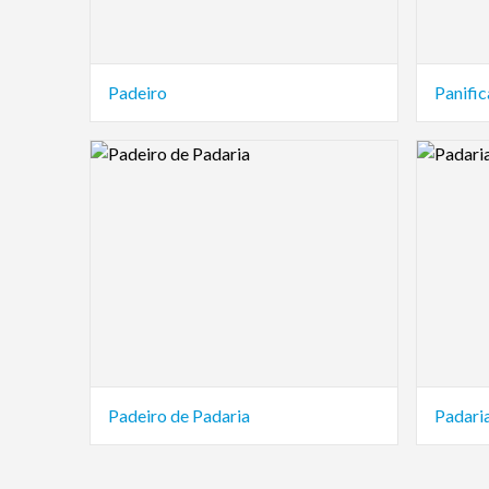
Padeiro
Panifi
Logo Preview Image
Logo Pre
Padeiro de Padaria
Padari