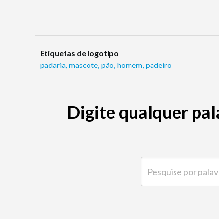
Etiquetas de logotipo
padaria
,
mascote
,
pão
,
homem
,
padeiro
Digite qualquer pal
Pesquise por palavra-ch