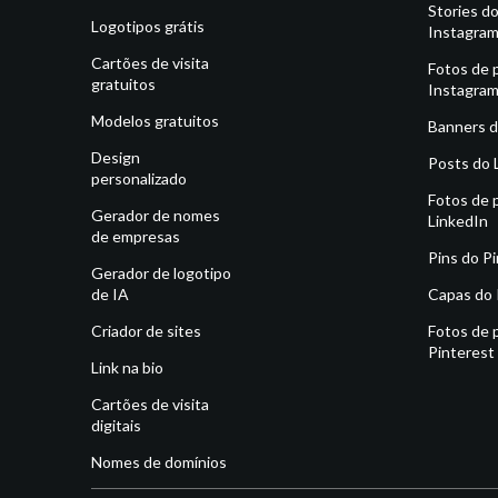
Stories d
Logotipos grátis
Instagra
Cartões de visita
Fotos de p
gratuitos
Instagra
Modelos gratuitos
Banners d
Design
Posts do 
personalizado
Fotos de p
Gerador de nomes
LinkedIn
de empresas
Pins do P
Gerador de logotipo
de IA
Capas do 
Criador de sites
Fotos de p
Pinterest
Link na bio
Cartões de visita
digitais
Nomes de domínios